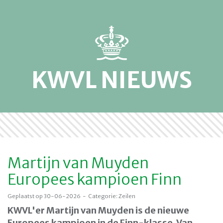
KWVL NIEUWS
Martijn van Muyden
Europees kampioen Finn
Geplaatst op 30-06-2026 - Categorie: Zeilen
KWVL'er Martijn van Muyden is de nieuwe
Europees kampioen in de Finn-klasse. Van