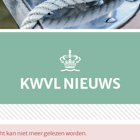
KWVL NIEUWS
cht kan niet meer gelezen worden.